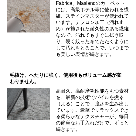
Fabrica、Maslandのカーペット
には、高級ホテル等に使われる繊
維、ステインマスターが使われて
います。テフロン加工（汚れ止
め）が施された耐久性のある繊維
なので、汚れてもすぐに拭き取
り、硬く絞った布でたたくように
して汚れをとることで、いつまで
も美しい表情が続きます。
毛抜け、へたりに強く、使用後もボリューム感が変
わりません。
高耐久、高耐摩耗性能をもつ素材
を、最新の技術でパイルを撚る
（よる）ことで、強さを生み出し
ています。豪華でリラックスでき
る柔らかなテクスチャーが、毎日
の簡単なお手入れだけで、ずっと
続きます。