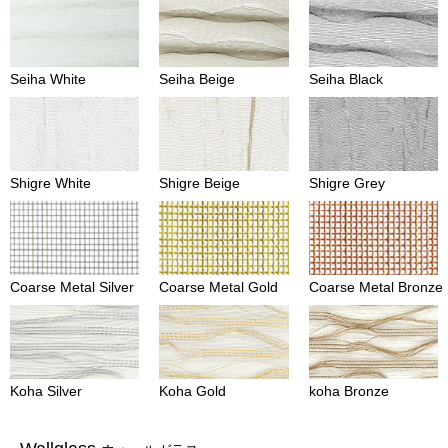
Seiha White
Seiha Beige
Seiha Black
Shigre White
Shigre Beige
Shigre Grey
Coarse Metal Silver
Coarse Metal Gold
Coarse Metal Bronze
Koha Silver
Koha Gold
koha Bronze