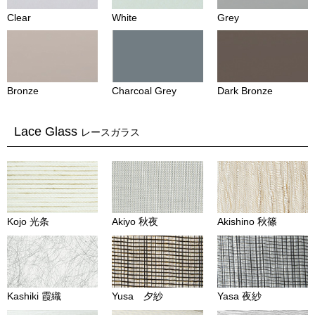
Clear
White
Grey
Bronze
Charcoal Grey
Dark Bronze
Lace Glass
レースガラス
Kojo 光条
Akiyo 秋夜
Akishino 秋篠
Kashiki 霞織
Yusa 夕紗
Yasa 夜紗