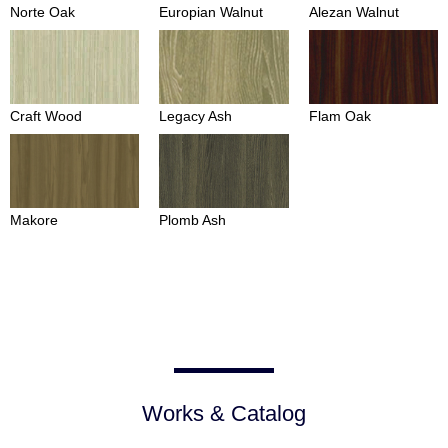
Norte Oak
Europian Walnut
Alezan Walnut
Craft Wood
Legacy Ash
Flam Oak
Makore
Plomb Ash
Works & Catalog