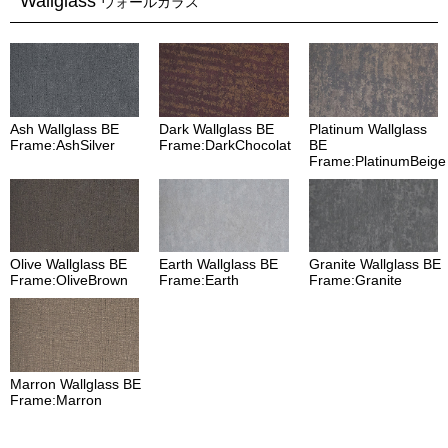
Wallglass
ウォールガラス
Ash Wallglass BE
Dark Wallglass BE
Platinum Wallglass
Frame:AshSilver
Frame:DarkChocolat
BE
Frame:PlatinumBeige
Olive Wallglass BE
Earth Wallglass BE
Granite Wallglass BE
Frame:OliveBrown
Frame:Earth
Frame:Granite
Marron Wallglass BE
Frame:Marron