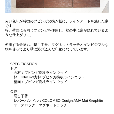
赤い色味が特徴のブビンガの挽き板に、ラインアートを施した扉
です。
枠、壁面にも同じブビンガを使用し、壁の中に扉が隠れているよ
うな仕上がりに。
使用する金物も、隠し丁番、マグネットラッチとインビジブルな
物を使ってより壁に溶け込んだ印象になっています。
SPECIFICATION
ドア
・面材：ブビンガ挽板ラインウッド
・枠：40ｍｍ3方枠 ブビンガ挽板ラインウッド
・壁面：ブビンガ挽板ラインウッド
金物
・隠し丁番
・レバーハンドル：COLOMBO Design AMA Mat Graphite
・ケースロック：マグネットラッチ