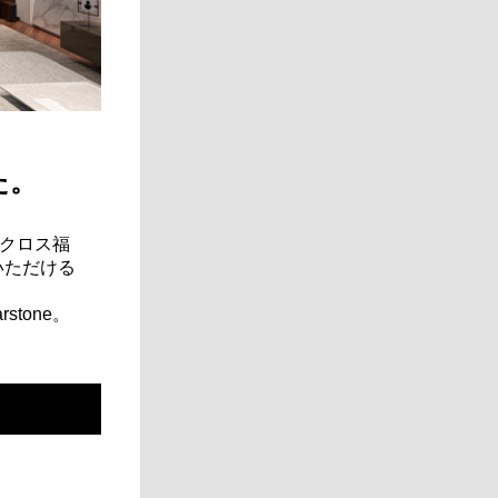
た。
クロス福
いただける
tone。