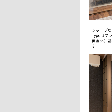
シャープな
Type-B
黄金比に基
す。