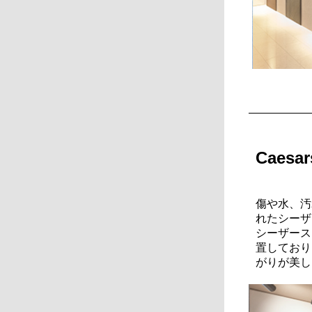
Caes
傷や水、汚
れたシーザ
シーザース
置しており
がりが美し