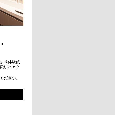
た。
より体験的
直結とアク
ください。