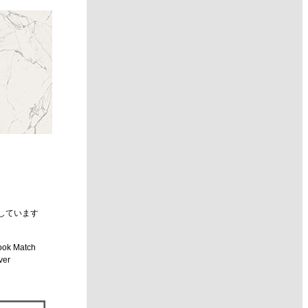
しています
ok Match
er