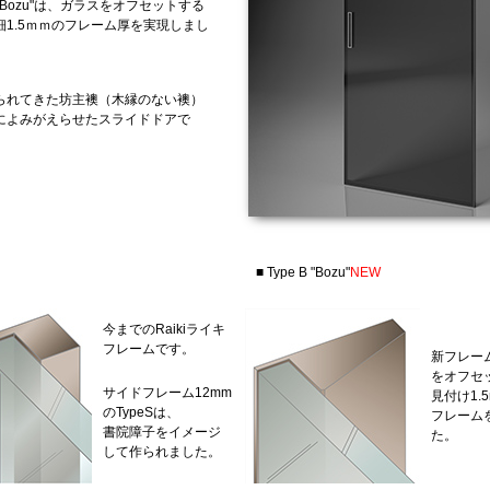
 "Bozu"は、ガラスをオフセットする
細1.5ｍｍのフレーム厚を実現しまし
られてきた坊主襖（木縁のない襖）
によみがえらせたスライドドアで
■ Type B "Bozu"
NEW
今までのRaikiライキ
フレームです。
新フレー
をオフセ
サイドフレーム12mm
見付け1.
のTypeSは、
フレーム
書院障子をイメージ
た。
して作られました。