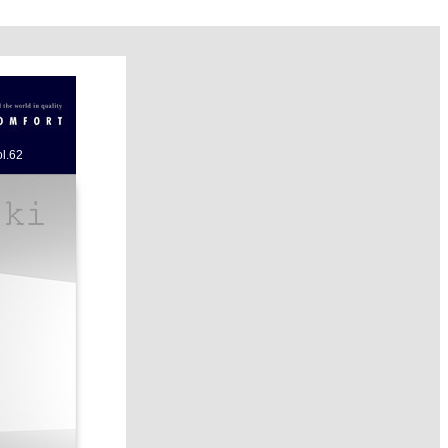
ol.62