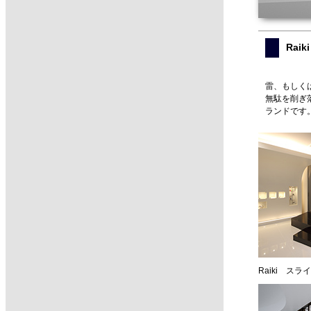
Rai
雷、もしく
無駄を削ぎ
ランドです
Raiki スラ