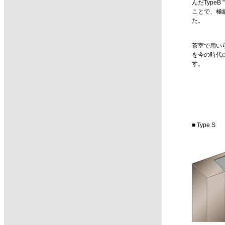
んだTypeB
ことで、極
た。
茶室で用い
を今の時代
す。
■ Type S