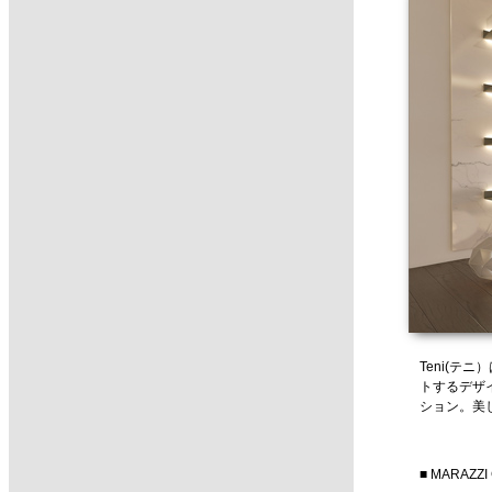
Teni(テ
トするデザイ
ション。美
■ MARAZZI