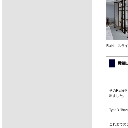
Raiki スラ
極細1
そのRaik
出ました。
TypeB "B
これまでのフ