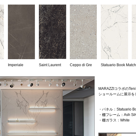
Imperiale
Saint Laurent
Ceppo di Gre
Statuario Book Match
MARAZZIコラボのTeni
ショールームに展示を
・パネル：Statuario Bo
・棚フレーム：Ash Silv
・棚ガラス：White