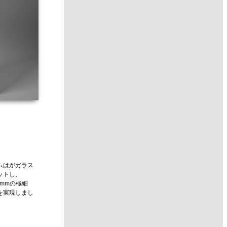
ムはがガラス
ットし、
5mmの極細
を実現しまし