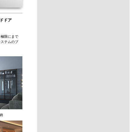
イドドア
、極限にまで
システムのブ
収納