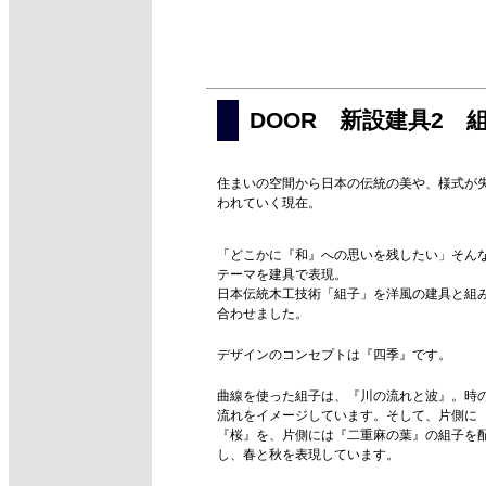
DOOR 新設建具2 
住まいの空間から日本の伝統の美や、様式が
われていく現在。
「どこかに『和』への思いを残したい」そん
テーマを建具で表現。
日本伝統木工技術「組子」を洋風の建具と組
合わせました。
デザインのコンセプトは『四季』です。
曲線を使った組子は、『川の流れと波』。時
流れをイメージしています。そして、片側に
『桜』を、片側には『二重麻の葉』の組子を
し、春と秋を表現しています。