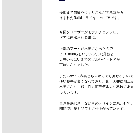
極限まで無駄をけずりこんだ美意識から
うまれたRaiki ライキ のドアです。
今回クローザーがモデルチェンジし、
ドアに内臓される形に。
上部のアームが不要になったので、
よりRaikiらしいシンプルな外観と
天井いっぱいまでのフルハイトドアが
可能になりました。
また2WAY（表裏どちらからでも押せる）の
使い勝手が良くなっており、床・天井に加工
不要になり、施工性も前モデルより格段にあ
っています。
重さを感じさせないそのデザインにあわせて
開閉使用感もソフトに仕上がっています。