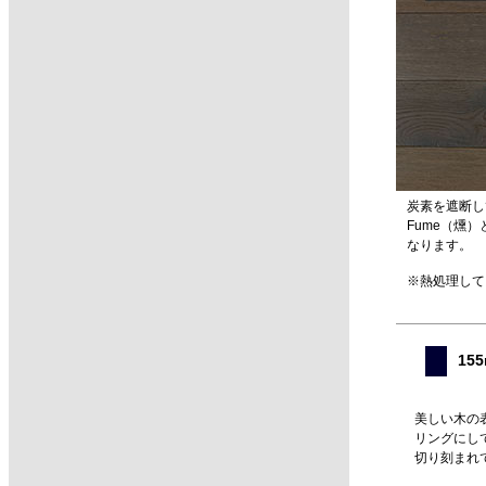
炭素を遮断し
Fume（燻
なります。
※熱処理して
15
美しい木の
リングにし
切り刻まれ