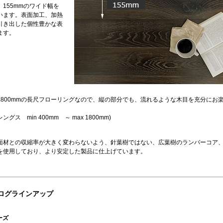
155mmのワイド幅を
います。表面加工、加熱
引き出した個性豊かな表
ます。
1800mmの長尺フローリングなので、縦の部分でも、流れるような木目を充分にお
グス min 400mm ～ max 1800mm)
面材との収縮率が大きく変わらないよう、針葉樹ではない、広葉樹のランバーコア
を使用しており、より安定した製品に仕上げています。
ログラインアップ
ーズ