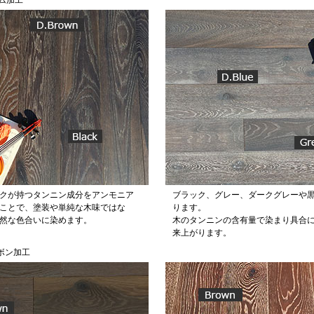
ーム加工
クが持つタンニン成分をアンモニア
ブラック、グレー、ダークグレーや
ことで、塗装や単純な木味ではな
ります。
然な色合いに染めます。
木のタンニンの含有量で染まり具合
来上がります。
ーボン加工