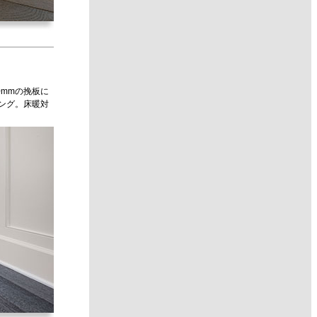
0mmの挽板に
ング。床暖対