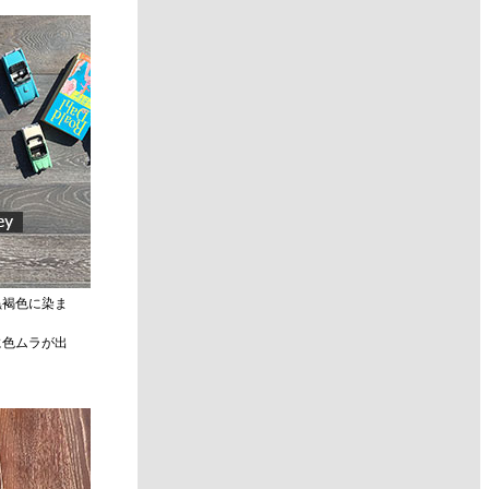
黒褐色に染ま
に色ムラが出