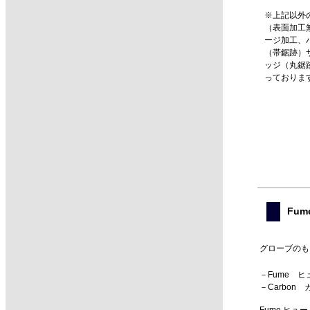
※上記以外
（表面加工
ージ加工、
（帯鋸跡）
ッジ（丸鋸
っておりま
Fu
グローブのも
－Fume 
－Carbo