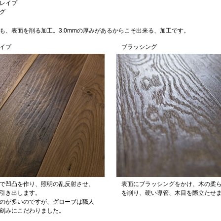
レイプ
グ
も、表面を削る加工。3.0mmの厚みがあるからこそ出来る、加工です。
イプ
ブラッシング
で凹凸を作り、照明の乱反射させ、
表面にブラッシングをかけ、木の柔
引き出します。
を削り、硬い導管、木目を際立たせ
のが多いのですが、グローブは職人
刻みにこだわりました。