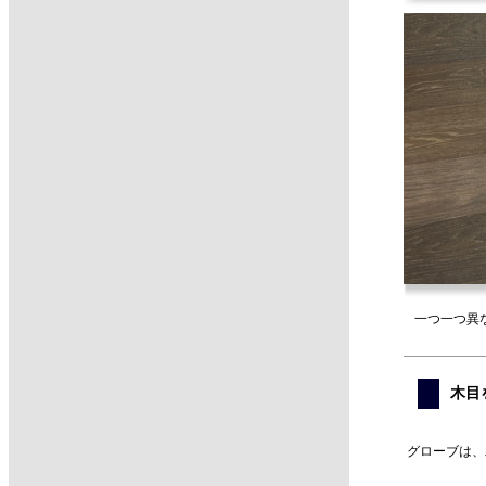
一つ一つ異
木目
グローブは、