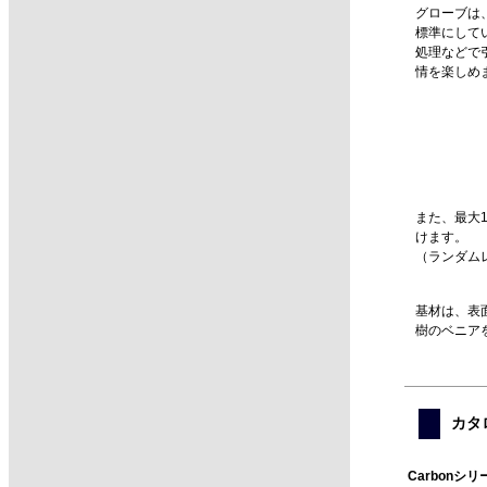
グローブは、
標準にして
処理などで
情を楽しめ
また、最大
けます。
（ランダムレン
基材は、表
樹のベニア
カタ
Carbonシリ