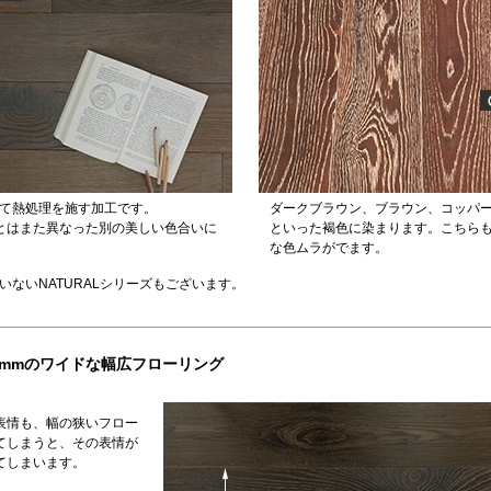
て熱処理を施す加工です。
ダークブラウン、ブラウン、コッパ
）とはまた異なった別の美しい色合いに
といった褐色に染まります。こちら
な色ムラがでます。
いないNATURALシリーズもございます。
5mmのワイドな幅広フローリング
表情も、幅の狭いフロー
てしまうと、その表情が
てしまいます。