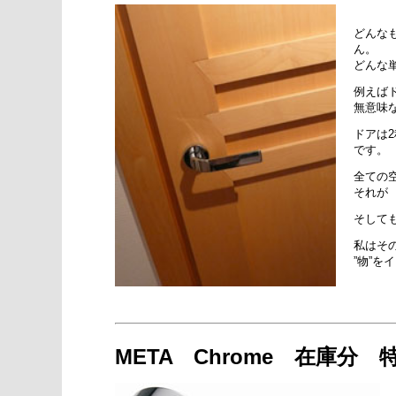
どんな
ん。
どんな
例えば
無意味
ドアは
です。
全ての
それが
そして
私はそ
”物”
META Chrome 在庫分