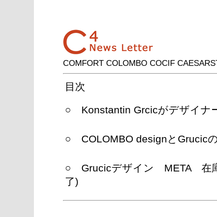
COMFORT COLOMBO COCIF CAE
目次
○ Konstantin Grcic
○ COLOMBO designとGru
○ Grucicデザイン META
了)