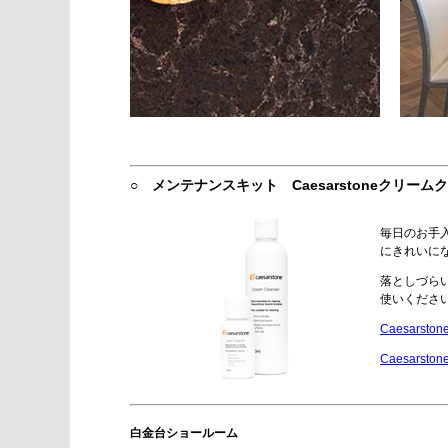
○ メンテナンスキット Caesarstoneクリー
毎日のお手
にきれいに
落としづらい
使いくださ
Caesar
Caesar
白金台ショールーム