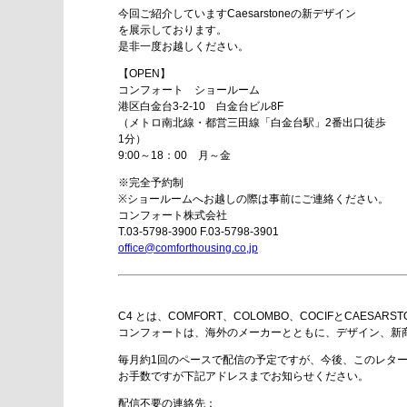
今回ご紹介していますCaesarstoneの新デザイン
を展示しております。
是非一度お越しください。
【OPEN】
コンフォート ショールーム
港区白金台3-2-10 白金台ビル8F
（メトロ南北線・都営三田線「白金台駅」2番出口徒歩
1分）
9:00～18：00 月～金
※完全予約制
※ショールームへお越しの際は事前にご連絡ください。
コンフォート株式会社
T.03-5798-3900 F.03-5798-3901
office@comforthousing.co,jp
C4 とは、COMFORT、COLOMBO、COCIFとCAES
コンフォートは、海外のメーカーとともに、デザイン、新
毎月約1回のペースで配信の予定ですが、今後、このレタ
お手数ですが下記アドレスまでお知らせください。
配信不要の連絡先：