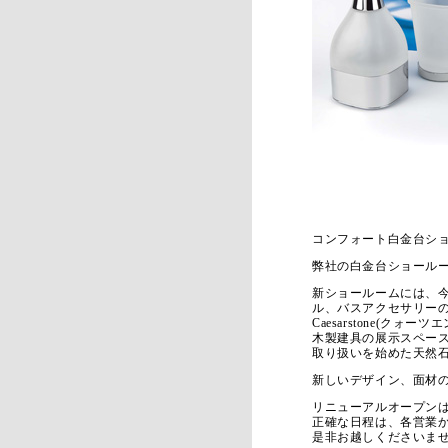
コンフォート白金台シ
弊社の白金台ショール
新ショールームには、今回
ル、バスアクセサリー
Caesarstone(クォ
木製建具の展示スペー
取り扱いを始めた天然
新しいデザイン、面材
リニューアルオープン
正確な日程は、各営業
是非お越しくださいま