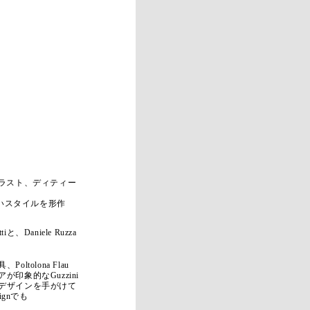
トラスト、ディティー
いスタイルを形作
Daniele Ruzza
ltolona Flau
印象的なGuzzini
デザインを手がけて
ignでも