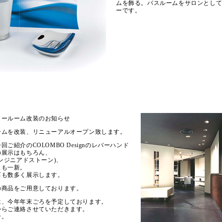
ムを飾る。バスルームをサロンとし
ーです。
ョールーム改装のお知らせ
ームを改装、リニューアルオープン致します。
ご紹介のCOLOMBO Designのレバーハンド
の展示はもちろん、
ーツエンジニアドストーン)、
スも一新。
石も数多く展示します。
の商品をご用意しております。
は、今年年末ごろを予定しております。
からご連絡させていただきます。
せ。