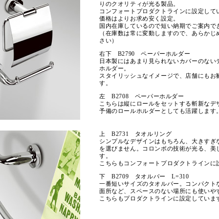
りのクオリティが光る製品。
コンフォートプロダクトラインに設定して
価格はよりお求め安く設定。
国内在庫しているので短い納期でご案内で
（在庫数は常に変動しますので、あらかじ
さい）
右下 B2790 ペーパーホルダー
日本製にはあまり見られないカバーのない
ホルダー。
スタイリッシュなイメージで、店舗にもお
す。
左 B2708 ペーパーホルダー
こちらは縦にロールをセットする斬新なデ
予備のロールホルダーとしても活躍します
上 B2731 タオルリング
シンプルなデザインはもちろん、大きすぎ
を選びません。コロンボの技術が光る、美
す。
こちらもコンフォートプロダクトラインに
下 B2709 タオルバー L=310
一番短いサイズのタオルバー。コンパクト
面所など、スペースのない場所にも使いや
こちらもプロダクトラインに設定していま