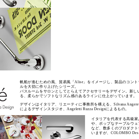
帆船が進むための風、貿易風「Alise」をイメージし、製品のコン
ルを大切に作り上げたシリーズ。
バスルームをサロンとしてとらえてアクセサリーをデザイン。新し
る、柔らかでソフトなリズム感のあるラインに仕上がっています。
デザインはイタリア、リエーティに事務所を構える、Silvana Angerettiと、
によるデザインスタジオ、Angeletti Ruzza Designによるもの。
イタリアを代表する高級家具、Po
や、ポップなテーブルウェアが
など、数多くのプロダクト
いますが、COLOMBO Des