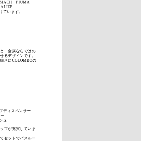
MACH PIUMA
LIZE
けています。
線と、金属ならではの
見せるデザインです。
さにCOLOMBOの
ープディスペンサー
ダー
ッシュ
ナップが充実していま
してセットでバスルー