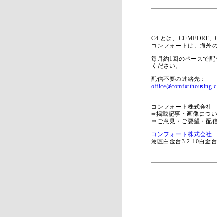
C4 とは、COMFORT
コンフォートは、海外
毎月約1回のペースで
ください。
配信不要の連絡先：
office@comforthousing.c
コンフォート株式会社 03
⇒掲載記事・画像につ
⇒ご意見・ご要望・配
コンフォート株式会社
港区白金台3-2-10白金台ビル 