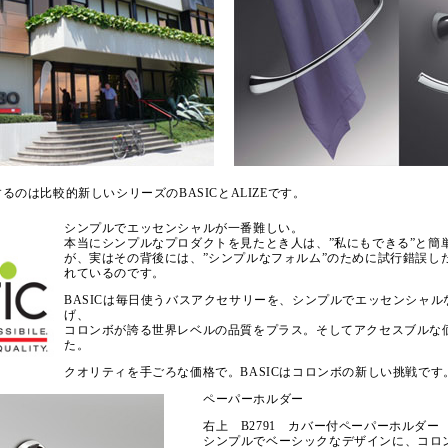
のは比較的新しいシリーズのBASICとALIZEです。
シンプルでエッセンシャルが一番難しい。
本当にシンプルなプロダクトを見たとき人は、”私にもできる”と簡
が、実はその背後には、”シンプルなフォルム”のために試行錯誤し
れているのです。
BASICは毎日使うバスアクセサリーを、シンプルでエッセンシャル
げ、
コロンボが誇る世界レベルの品質をプラス。そしてアクセスブルな
た。
クオリティを手ごろな価格で。BASICはコロンボの新しい挑戦です
ペーパーホルダー
右上 B2791 カバー付ペーパーホルダー
シンプルでベーシックなデザインに、コロ