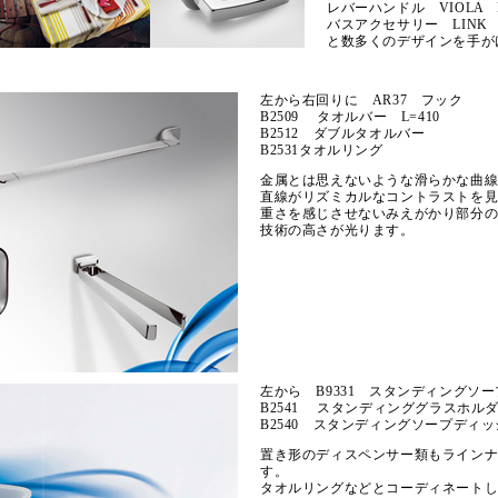
レバーハンドル VIOLA 
バスアクセサリー LINK A
と数多くのデザインを手が
左から右回りに AR37 フック
B2509 タオルバー L=410
B2512 ダブルタオルバー
B2531タオルリング
金属とは思えないような滑らかな曲
直線がリズミカルなコントラストを
重さを感じさせないみえがかり部分の細
技術の高さが光ります。
左から B9331 スタンディングソ
B2541 スタンディンググラスホル
B2540 スタンディングソープディ
置き形のディスペンサー類もライン
す。
タオルリングなどとコーディネート