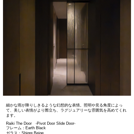
細かな雨が降りしきるような幻想的な表情。照明や見る角度によっ
て、美しい表情がより際立ち、ラグジュアリーな雰囲気を高めてくれ
ます。
Raiki The Door -Pivot Door Slide Door-
フレーム：Earth Black
ガラス：Shigre Beige