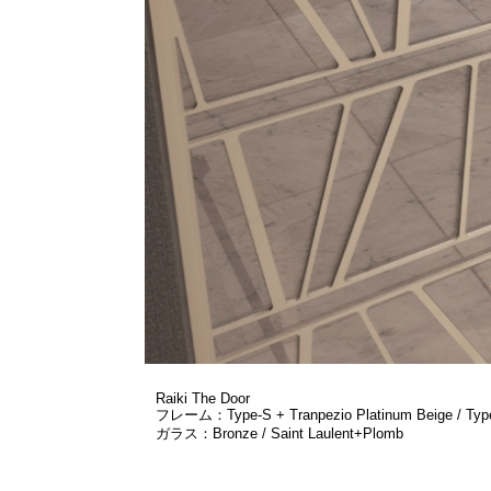
Raiki The Door
フレーム：Type-S + Tranpezio Platinum Beige / Type
ガラス：Bronze / Saint Laulent+Plomb