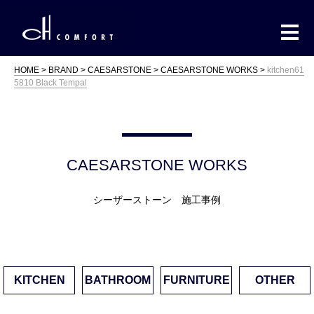
HOME
BRAND
CAESARSTONE
CAESARSTONE WORKS
kitchen61
5810 Black Tempal
CAESARSTONE WORKS
シーザーストーン 施工事例
KITCHEN
BATHROOM
FURNITURE
OTHER