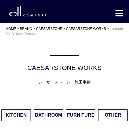
HOME
BRAND
CAESARSTONE
CAESARSTONE WORKS
kitchen61
5810 Black Tempal
CAESARSTONE WORKS
シーザーストーン 施工事例
KITCHEN
BATHROOM
FURNITURE
OTHER