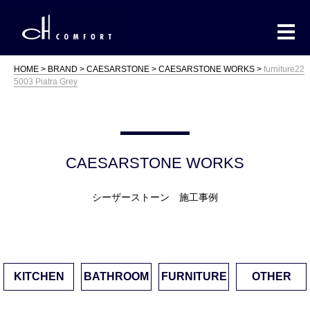
HOME
BRAND
CAESARSTONE
CAESARSTONE WORKS
furniture22
5003 Piatra Grey
CAESARSTONE WORKS
シーザーストーン 施工事例
KITCHEN
BATHROOM
FURNITURE
OTHER