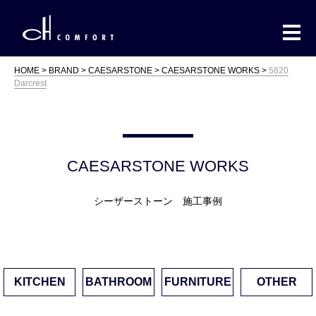
HOME
BRAND
CAESARSTONE
CAESARSTONE WORKS
5820
Darcrest
CAESARSTONE WORKS
シーザーストーン 施工事例
KITCHEN
BATHROOM
FURNITURE
OTHER