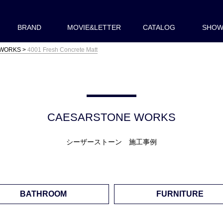
BRAND
MOVIE&LETTER
CATALOG
SHO
 WORKS
4001 Fresh Concrete Matt
CAESARSTONE WORKS
シーザーストーン 施工事例
BATHROOM
FURNITURE