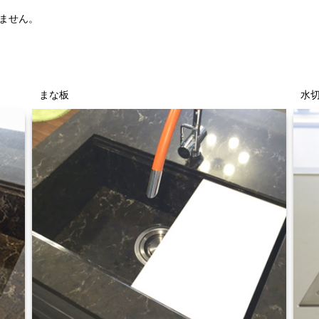
ません。
まな板
水